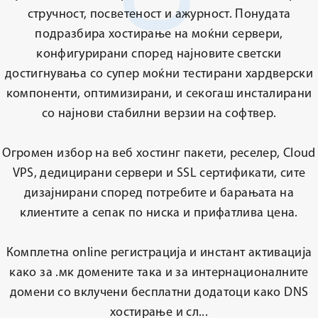
стручност, посветеност и ажурност. Понудата
подразбира хостирање на моќни сервери,
конфигурирани според најновите светски
достигнувања со супер моќни тестирани хардверски
компоненти, оптимизирани, и секогаш инсталирани
со најнови стабилни верзии на софтвер.
Огромен избор на веб хостинг пакети, реселер, Cloud
VPS, дедицирани сервери и SSL сертификати, сите
дизајнирани според потребите и барањата на
клиентите а сепак по ниска и прифатлива цена.
Комплетна online регистрација и инстант активација
како за .мк домените така и за интернационалните
домени со вклучени бесплатни додатоци како DNS
хостирање и сл...