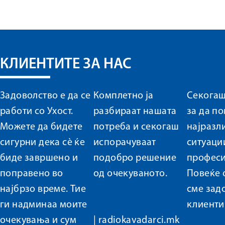
КЛИЕНТИТЕ ЗА НАС
Задоволство е да се
Комплетно ја
Секогаш
работи со Ухост.
разбираат нашата
за да п
Можете да бидете
потреба и секогаш
најразл
сигурни дека сè ќе
испорачуваат
ситуации
биде завршено и
подобро решение
професи
поправено во
од очекуваното.
Повеќе 
најбрзо време. Тие
сме зад
ги надминаа моите
клиенти
очекувања и сум
|
radiokavadarci.mk