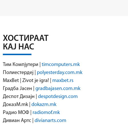
ХОСТИРААТ
КАЈ НАС
Тим Компјутери |
timcomputers.mk
Полиестердеј |
polyesterday.com.mk
MaxBet | Zivot je igra! |
maxbet.rs
Градба Јасен |
gradbajasen.com.mk
Деспот Дизајн |
despotdesign.com
ДоказМ.mk |
dokazm.mk
Радио МОФ |
radiomof.mk
Дивиан Артс |
divianarts.com