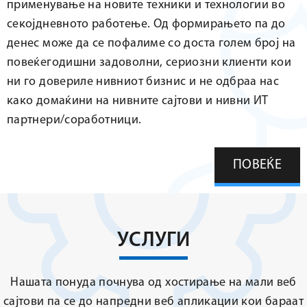
применување на новите техники и технологии во
секојдневното работење. Од формирањето па до
денес може да се пофалиме со доста голем број на
повеќегодишни задоволни, сериозни клиенти кои
ни го довериле нивниот бизнис и не одбраа нас
како домаќини на нивните сајтови и нивни ИТ
партнери/соработници.
ПОВЕЌЕ
УСЛУГИ
Нашата понуда почнува од хостирање на мали веб
сајтови па се до напредни веб апликации кои бараат