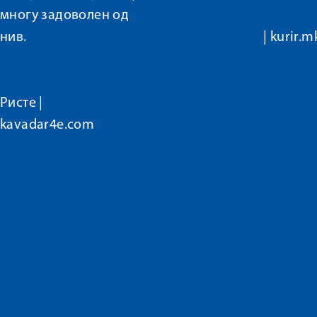
многу задоволен од
нив.
|
kurir.m
Ристе |
kavadar4e.com